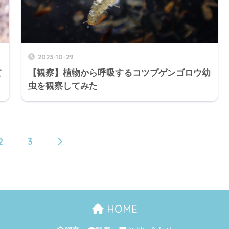
2023-10-29
て
【観察】植物から呼吸するコツブゲンゴロウ幼
虫を観察してみた
2
3
HOME